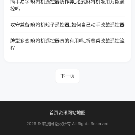
简单易学!麻将机遥控器防作弊_老式麻将机能用万能遥
控吗
攻守兼备!麻将机骰子遥控器_如何自己动手改装遥控器
牌型多变!麻将机遥控器真的有用吗_折叠桌改装遥控流
程
下一页
首页
资讯
网站地图
2026 © 软搜网 版权所有 All Rights Reserved