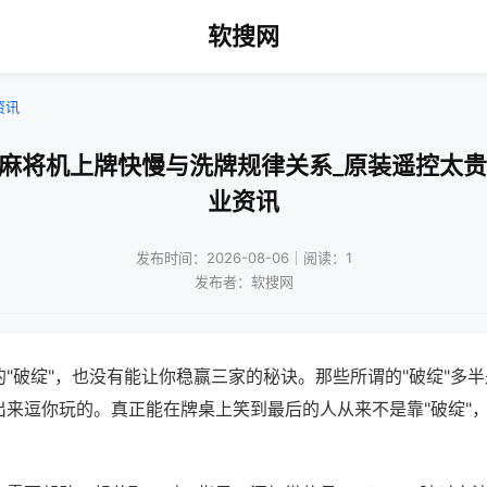
软搜网
资讯
口麻将机上牌快慢与洗牌规律关系_原装遥控太贵
业资讯
发布时间：2026-08-06｜阅读：1
发布者：软搜网
"破绽"，也没有能让你稳赢三家的秘诀。那些所谓的"破绽"多
出来逗你玩的。真正能在牌桌上笑到最后的人从来不是靠"破绽"