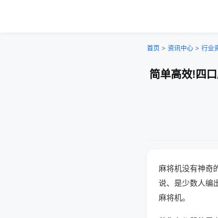
首页
>
资讯中心
>
行业
简单高效!四
麻将机没有神奇的
说、是少数人编
麻将机。