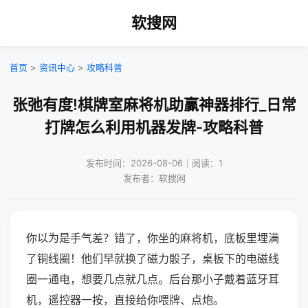
软搜网
首页
>
资讯中心
>
攻略科普
张弛有度!棋牌室麻将机助赢神器排行_日常
打牌怎么利用机器发牌-攻略科普
发布时间：2026-08-06｜阅读：1
发布者：软搜网
你以为是手气差？错了，你坐的麻将机，底板里埋满
了铜线圈！他们早就换了磁力骰子，桌板下的电磁线
圈一通电，想要几点就几点。后台那小子戴着蓝牙耳
机，遥控器一按，直接给你喂牌、点炮。