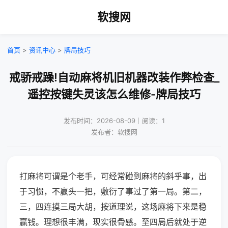
软搜网
首页
>
资讯中心
>
牌局技巧
戒骄戒躁!自动麻将机旧机器改装作弊检查_
遥控按键失灵该怎么维修-牌局技巧
发布时间：2026-08-09｜阅读：1
发布者：软搜网
打麻将可谓是个老手，可经常碰到麻将的斜乎事，出
于习惯，不赢头一把，敷衍了事过了第一局。第二，
三，四连摸三局大胡，按道理说，这场麻将下来是稳
赢钱。理想很丰满，现实很骨感。至四局后就处于逆