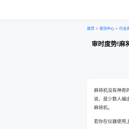
首页
>
资讯中心
>
行业
审时度势!麻
麻将机没有神奇的
说、是少数人编
麻将机。
若你在仪器使用上