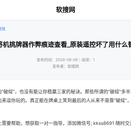
软搜网
资讯
将机挑牌器作弊痕迹查看_原装遥控坏了用什么
发布时间：2026-08-06｜阅读：1
发布者：软搜网
"破绽"，也没有能让你稳赢三家的秘诀。那些所谓的"破绽"多
出来逗你玩的。真正能在牌桌上笑到最后的人从来不是靠"破绽"
需要帮助，想获取一对一指导，添加微信号; kkss8691 随时交