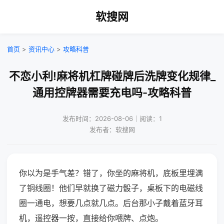
软搜网
首页
>
资讯中心
>
攻略科普
不恋小利!麻将机杠牌碰牌后洗牌变化规律_
通用控牌器需要充电吗-攻略科普
发布时间：2026-08-06｜阅读：1
发布者：软搜网
你以为是手气差？错了，你坐的麻将机，底板里埋满
了铜线圈！他们早就换了磁力骰子，桌板下的电磁线
圈一通电，想要几点就几点。后台那小子戴着蓝牙耳
机，遥控器一按，直接给你喂牌、点炮。