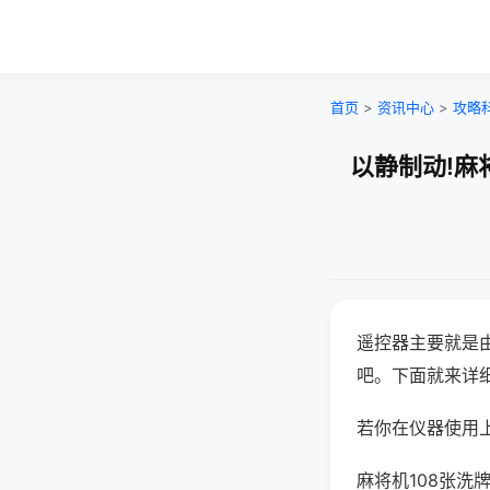
首页
>
资讯中心
>
攻略
以静制动!麻
遥控器主要就是
吧。下面就来详
若你在仪器使用上
麻将机108张