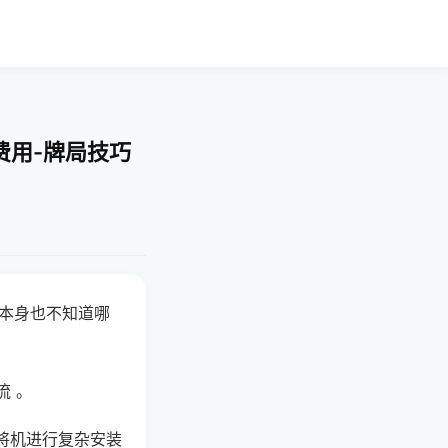
费用-牌局技巧
器本身也不知道哪
。
流 。
将机进行复杂安装