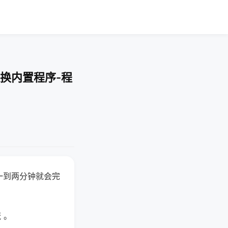
换内置程序-程
一到两分钟就会完
 。