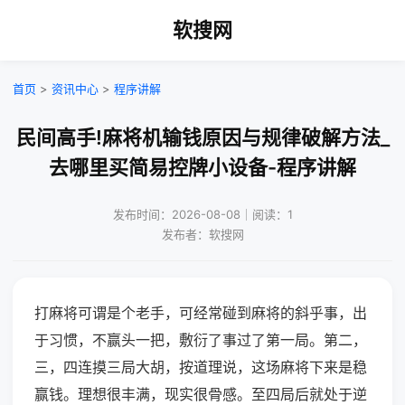
软搜网
首页
>
资讯中心
>
程序讲解
民间高手!麻将机输钱原因与规律破解方法_
去哪里买简易控牌小设备-程序讲解
发布时间：2026-08-08｜阅读：1
发布者：软搜网
打麻将可谓是个老手，可经常碰到麻将的斜乎事，出
于习惯，不赢头一把，敷衍了事过了第一局。第二，
三，四连摸三局大胡，按道理说，这场麻将下来是稳
赢钱。理想很丰满，现实很骨感。至四局后就处于逆