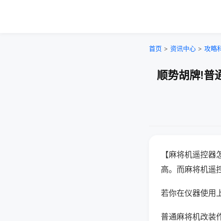
首页
>
资讯中心
>
攻略
顺势胡牌!普
【麻将机遥控器
高。而麻将机遥
若你在仪器使用上
普通麻将机改装