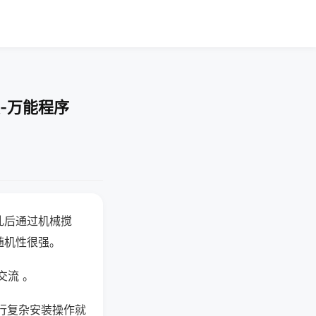
-万能程序
乱后通过机械搅
随机性很强。
交流 。
行复杂安装操作就