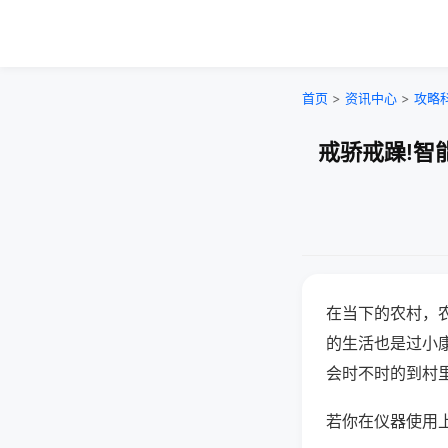
首页
>
资讯中心
>
攻略
戒骄戒躁!智
在当下的农村，
的生活也是过小
会时不时的到村
若你在仪器使用上