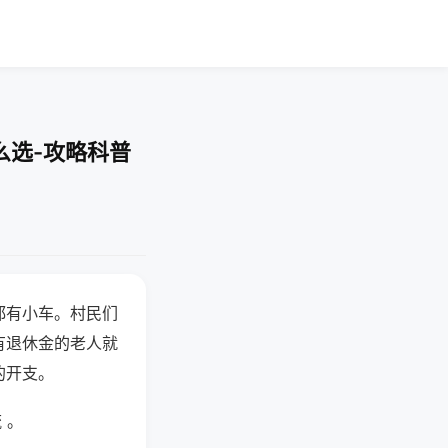
么选-攻略科普
都有小车。村民们
有退休金的老人就
的开支。
 。