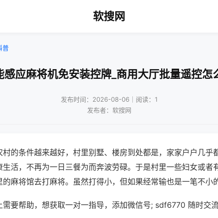
软搜网
科普
能感应麻将机免安装控牌_商用大厅批量遥控怎
发布时间：2026-08-06｜阅读：1
发布者：软搜网
农村的条件越来越好，村里别墅、楼房到处都是，家家户户几乎
康生活，不再为一日三餐为而奔波劳碌。于是村里一些妇女或者
里的麻将馆去打麻将。虽然打得小，但如果经常输也是一笔不小
需要帮助，想获取一对一指导，添加微信号; sdf6770 随时交流