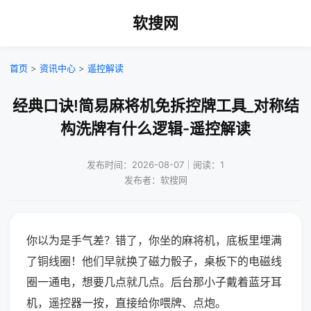
软搜网
首页
>
资讯中心
>
遥控解读
经典口诀!简易麻将机免拆控牌工具_对称结
构洗牌有什么逻辑-遥控解读
发布时间：2026-08-07｜阅读：1
发布者：软搜网
你以为是手气差？错了，你坐的麻将机，底板里埋满
了铜线圈！他们早就换了磁力骰子，桌板下的电磁线
圈一通电，想要几点就几点。后台那小子戴着蓝牙耳
机，遥控器一按，直接给你喂牌、点炮。