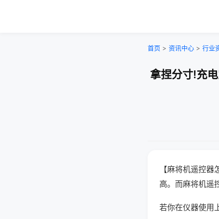
首页
>
资讯中心
>
行业
拿捏分寸!充
【麻将机遥控器
高。而麻将机遥
若你在仪器使用上