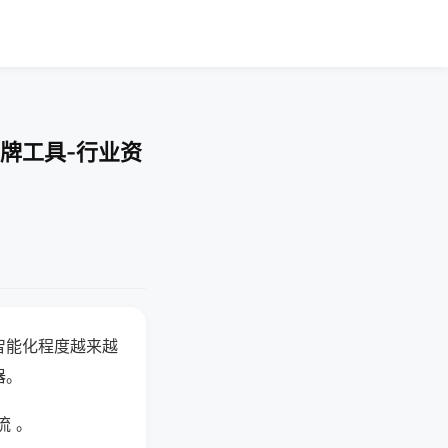
牌工具-行业资
智能化程度越来越
器。
流 。